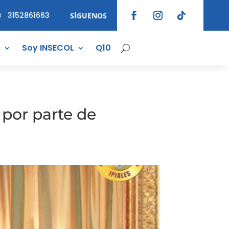
3152861663
SÍGUENOS

s
Soy INSECOL
Q10
 por parte de