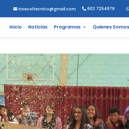
602 7254979
insecoltecnico@gmail.com
Inicio
Noticias
Programas
Quienes Somo